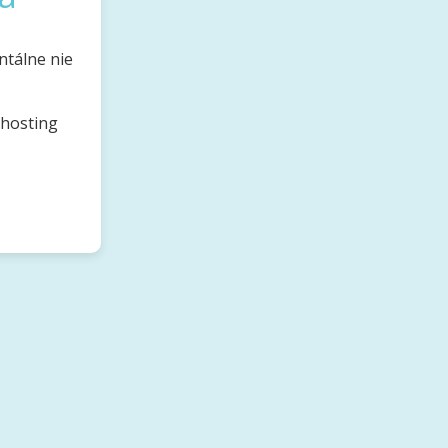
ntálne nie
bhosting