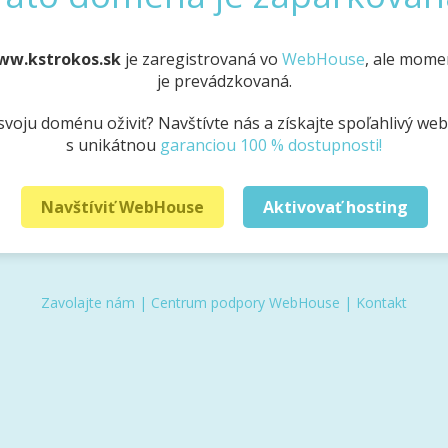
ww.kstrokos.sk
je zaregistrovaná vo
WebHouse
, ale mome
je prevádzkovaná.
svoju doménu oživiť? Navštívte nás a získajte spoľahlivý we
s unikátnou
garanciou 100 % dostupnosti!
Navštíviť WebHouse
Aktivovať hosting
Zavolajte nám
|
Centrum podpory WebHouse
|
Kontakt