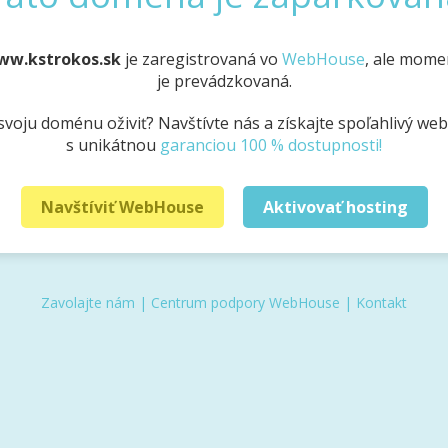
ww.kstrokos.sk
je zaregistrovaná vo
WebHouse
, ale mome
je prevádzkovaná.
svoju doménu oživiť? Navštívte nás a získajte spoľahlivý we
s unikátnou
garanciou 100 % dostupnosti!
Navštíviť WebHouse
Aktivovať hosting
Zavolajte nám
|
Centrum podpory WebHouse
|
Kontakt