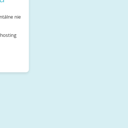
ntálne nie
bhosting