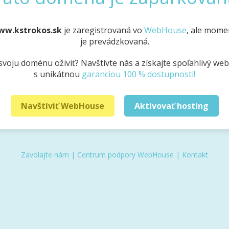
ww.kstrokos.sk
je zaregistrovaná vo
WebHouse
, ale mome
je prevádzkovaná.
svoju doménu oživiť? Navštívte nás a získajte spoľahlivý we
s unikátnou
garanciou 100 % dostupnosti!
Navštíviť WebHouse
Aktivovať hosting
Zavolajte nám
|
Centrum podpory WebHouse
|
Kontakt