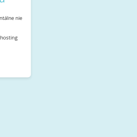
ntálne nie
bhosting