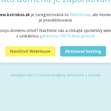
ww.kstrokos.sk
je zaregistrovaná vo
WebHouse
, ale mome
je prevádzkovaná.
svoju doménu oživiť? Navštívte nás a získajte spoľahlivý we
s unikátnou
garanciou 100 % dostupnosti!
Navštíviť WebHouse
Aktivovať hosting
Zavolajte nám
|
Centrum podpory WebHouse
|
Kontakt