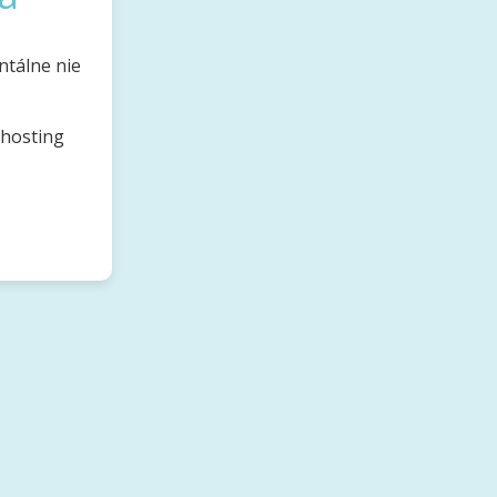
ntálne nie
bhosting