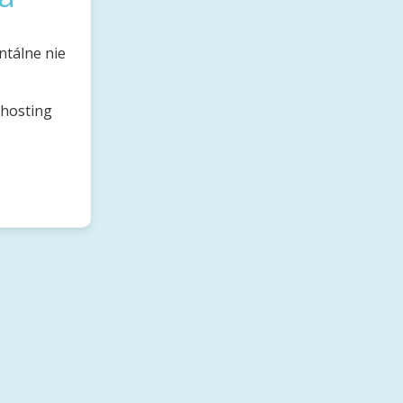
ntálne nie
bhosting