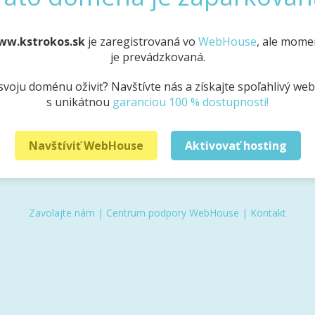
ww.kstrokos.sk
je zaregistrovaná vo
WebHouse
, ale mome
je prevádzkovaná.
svoju doménu oživiť? Navštívte nás a získajte spoľahlivý we
s unikátnou
garanciou 100 % dostupnosti!
Navštíviť WebHouse
Aktivovať hosting
Zavolajte nám
|
Centrum podpory WebHouse
|
Kontakt