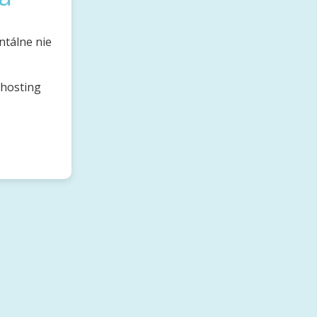
ntálne nie
bhosting