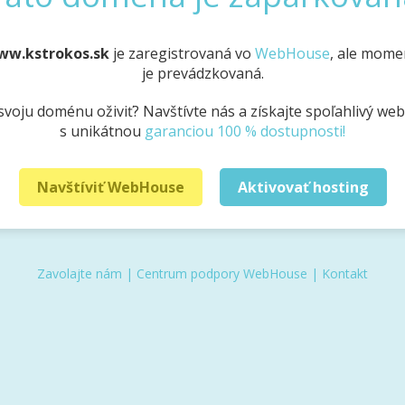
ww.kstrokos.sk
je zaregistrovaná vo
WebHouse
, ale mome
je prevádzkovaná.
svoju doménu oživiť? Navštívte nás a získajte spoľahlivý we
s unikátnou
garanciou 100 % dostupnosti!
Navštíviť WebHouse
Aktivovať hosting
Zavolajte nám
|
Centrum podpory WebHouse
|
Kontakt